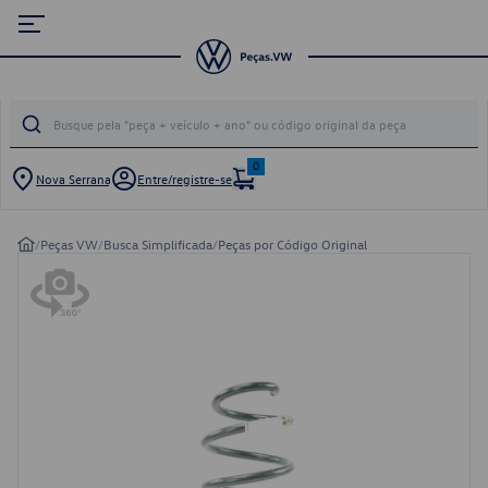
0
Nova Serrana
Entre/registre-se
/
Peças VW
/
Busca Simplificada
/
Peças por Código Original