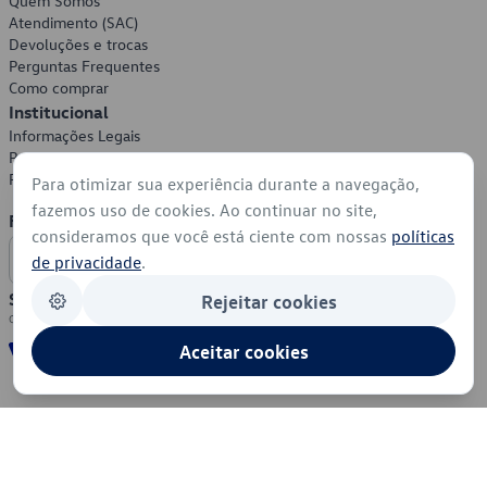
Quem Somos
Atendimento (SAC)
Devoluções e trocas
Perguntas Frequentes
Como comprar
Institucional
Informações Legais
Política de Privacidade
Política de Cookies
Para otimizar sua experiência durante a navegação,
fazemos uso de cookies. Ao continuar no site,
Formas de Pagamento
consideramos que você está ciente com nossas
políticas
de privacidade
.
Segurança
Rejeitar cookies
Aceitar cookies
© 2026 - Volkswagen do Brasil - Todos os direitos reservados