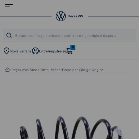
0
Nova Serrana
Entre/registre-se
/
Peças VW
/
Busca Simplificada
/
Peças por Código Original