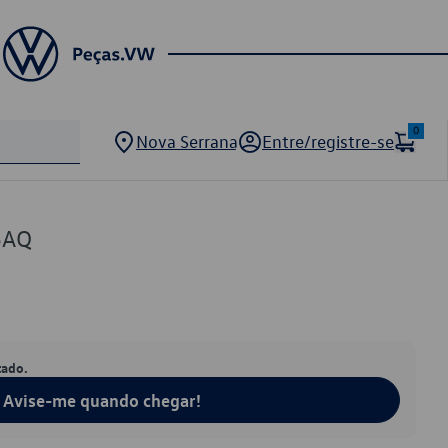
0
Nova Serrana
Entre/registre-se
5AQ
tado.
Avise-me quando chegar!