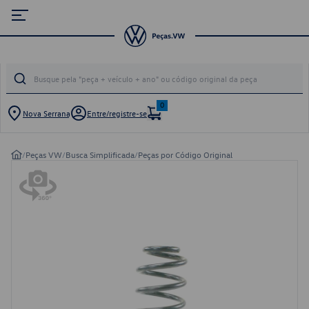
0
Nova Serrana
Entre/registre-se
/
Peças VW
/
Busca Simplificada
/
Peças por Código Original