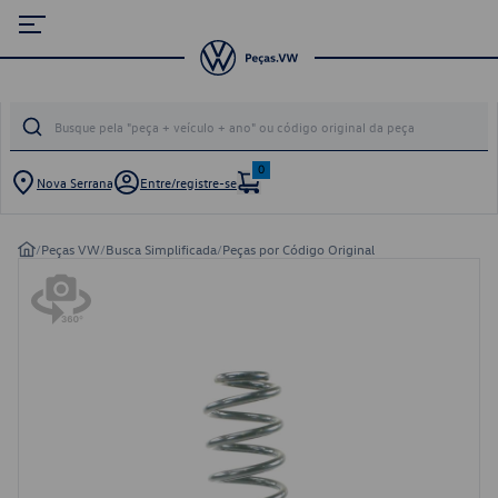
0
Nova Serrana
Entre/registre-se
/
Peças VW
/
Busca Simplificada
/
Peças por Código Original