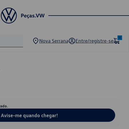
0
Nova Serrana
Entre/registre-se
3
tado.
Avise-me quando chegar!