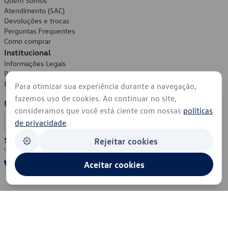
Quem Somos
Atendimento (SAC)
Devoluções e trocas
Perguntas Frequentes
Como comprar
Institucional
Informações Legais
Política de Privacidade
Política de Cookies
Para otimizar sua experiência durante a navegação,
fazemos uso de cookies. Ao continuar no site,
Formas de Pagamento
consideramos que você está ciente com nossas
políticas
de privacidade
.
Segurança
Rejeitar cookies
Aceitar cookies
© 2026 - Volkswagen do Brasil - Todos os direitos reservados