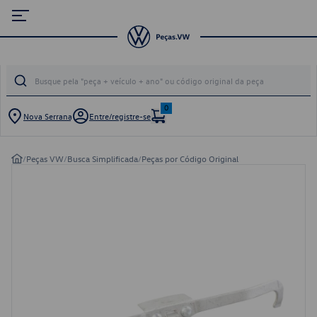
0
Nova Serrana
Entre/registre-se
/
Peças VW
/
Busca Simplificada
/
Peças por Código Original