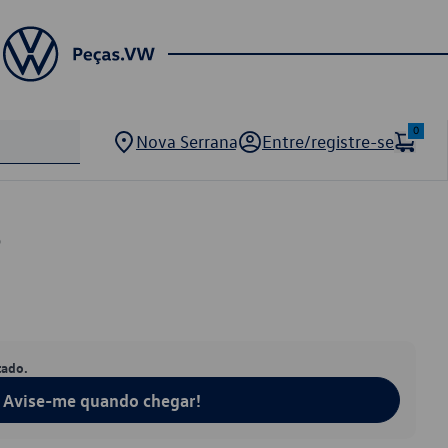
0
Nova Serrana
Entre/registre-se
5
tado.
Avise-me quando chegar!