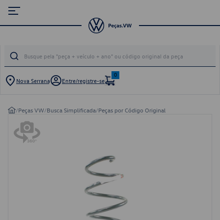
0
Nova Serrana
Entre/registre-se
/
Peças VW
/
Busca Simplificada
/
Peças por Código Original