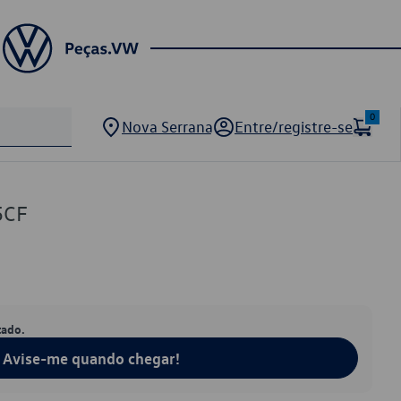
0
Nova Serrana
Entre/registre-se
5CF
tado.
Avise-me quando chegar!