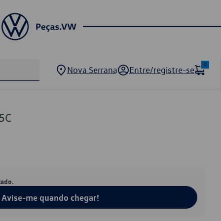
0
Nova Serrana
Entre/registre-se
5C
tado.
Avise-me quando chegar!