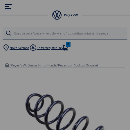
0
Nova Serrana
Entre/registre-se
/
Peças VW
/
Busca Simplificada
/
Peças por Código Original