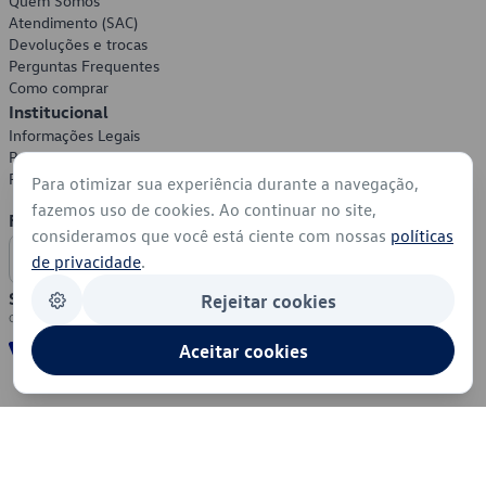
Quem Somos
Atendimento (SAC)
Devoluções e trocas
Perguntas Frequentes
Como comprar
Institucional
Informações Legais
Política de Privacidade
Política de Cookies
Para otimizar sua experiência durante a navegação,
fazemos uso de cookies. Ao continuar no site,
Formas de Pagamento
consideramos que você está ciente com nossas
políticas
de privacidade
.
Segurança
Rejeitar cookies
Aceitar cookies
© 2026 - Volkswagen do Brasil - Todos os direitos reservados