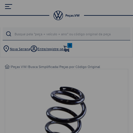
0
Nova Serrana
Entre/registre-se
/
Peças VW
/
Busca Simplificada
/
Peças por Código Original