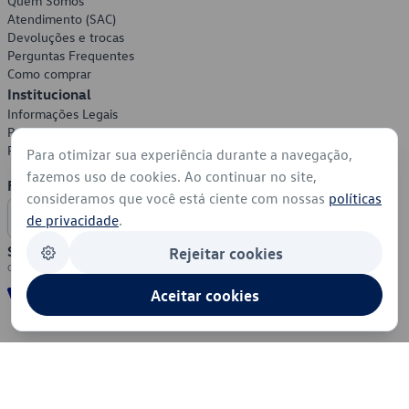
Quem Somos
Atendimento (SAC)
Devoluções e trocas
Perguntas Frequentes
Como comprar
Institucional
Informações Legais
Política de Privacidade
Política de Cookies
Para otimizar sua experiência durante a navegação,
fazemos uso de cookies. Ao continuar no site,
Formas de Pagamento
consideramos que você está ciente com nossas
políticas
de privacidade
.
Segurança
Rejeitar cookies
Aceitar cookies
© 2026 - Volkswagen do Brasil - Todos os direitos reservados