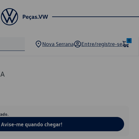
0
Nova Serrana
Entre/registre-se
9A
tado.
Avise-me quando chegar!