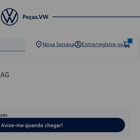
0
Nova Serrana
Entre/registre-se
5AG
tado.
Avise-me quando chegar!