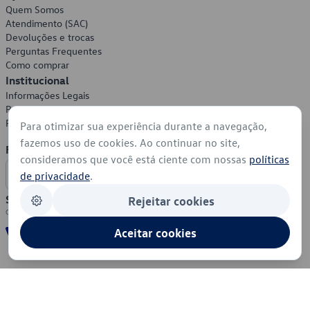
Quem Somos
Atendimento (SAC)
Devoluções e trocas
Perguntas Frequentes
Como comprar
Institucional
Informações Legais
Política de Privacidade
Política de Cookies
Para otimizar sua experiência durante a navegação,
fazemos uso de cookies. Ao continuar no site,
Formas de Pagamento
consideramos que você está ciente com nossas
políticas
de privacidade
.
Segurança
Rejeitar cookies
Aceitar cookies
© 2026 - Volkswagen do Brasil - Todos os direitos reservados