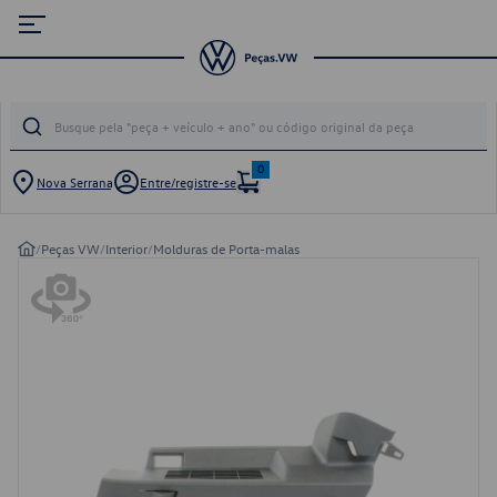
0
Nova Serrana
Entre/registre-se
/
Peças VW
/
Interior
/
Molduras de Porta-malas