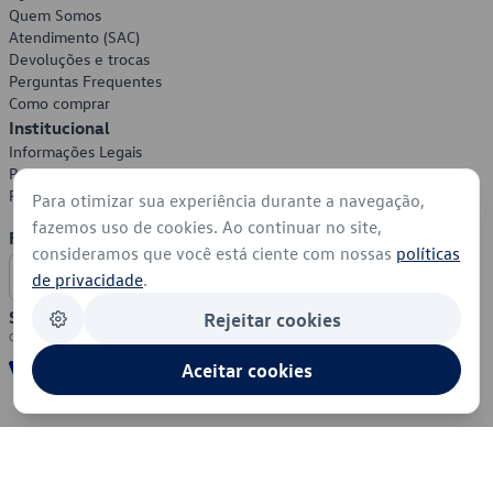
Quem Somos
Atendimento (SAC)
Devoluções e trocas
Perguntas Frequentes
Como comprar
Institucional
Informações Legais
Política de Privacidade
Política de Cookies
Para otimizar sua experiência durante a navegação,
fazemos uso de cookies. Ao continuar no site,
Formas de Pagamento
consideramos que você está ciente com nossas
políticas
de privacidade
.
Segurança
Rejeitar cookies
Aceitar cookies
© 2026 - Volkswagen do Brasil - Todos os direitos reservados