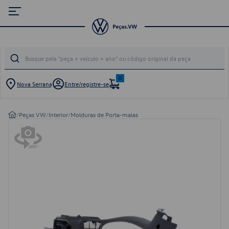
0
Nova Serrana
Entre/registre-se
/
Peças VW
/
Interior
/
Molduras de Porta-malas