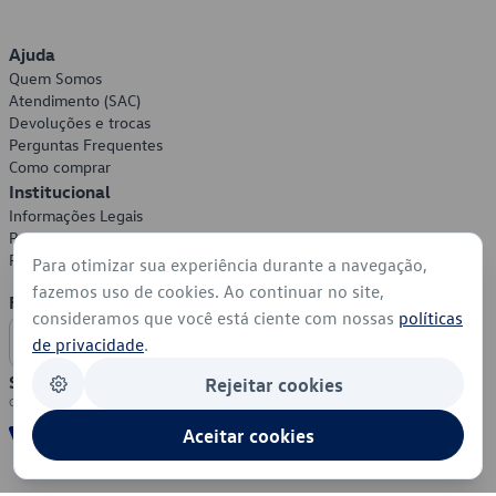
Ajuda
Quem Somos
Atendimento (SAC)
Devoluções e trocas
Perguntas Frequentes
Como comprar
Institucional
Informações Legais
Política de Privacidade
Política de Cookies
Para otimizar sua experiência durante a navegação,
fazemos uso de cookies. Ao continuar no site,
Formas de Pagamento
consideramos que você está ciente com nossas
políticas
de privacidade
.
Segurança
Rejeitar cookies
Aceitar cookies