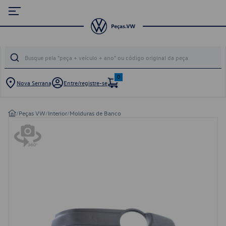
0
Nova Serrana
Entre/registre-se
/
Peças VW
/
Interior
/
Molduras de Banco