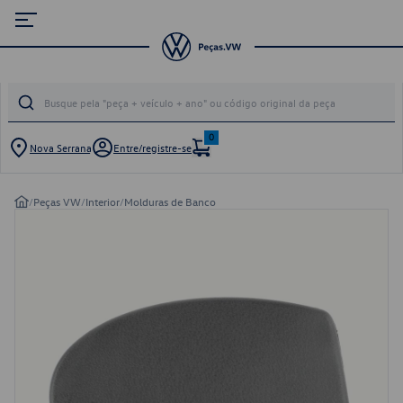
0
Nova Serrana
Entre/registre-se
/
Peças VW
/
Interior
/
Molduras de Banco