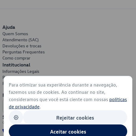
Ajuda
Quem Somos
Atendimento (SAC)
Devoluções e trocas
Perguntas Frequentes
Como comprar
Institucional
Informações Legais
Política de Privacidade
Política de Cookies
Para otimizar sua experiência durante a navegação,
fazemos uso de cookies. Ao continuar no site,
Formas de Pagamento
consideramos que você está ciente com nossas
políticas
de privacidade
.
Segurança
Rejeitar cookies
Aceitar cookies