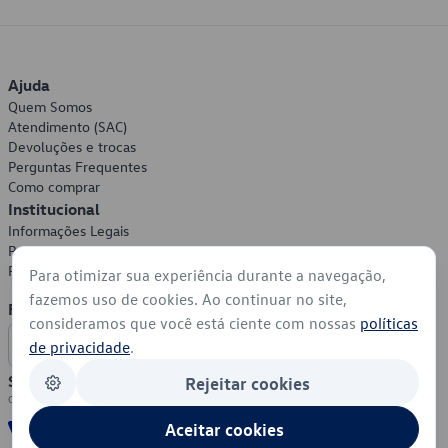
Ajuda
Quem Somos
Atendimento (SAC)
Devoluções e trocas
Perguntas Frequentes
Como comprar
Institucional
Informações Legais
Política de Privacidade
Política de Cookies
Para otimizar sua experiência durante a navegação,
fazemos uso de cookies. Ao continuar no site,
Formas de Pagamento
consideramos que você está ciente com nossas
políticas
de privacidade
.
Segurança
Rejeitar cookies
Aceitar cookies