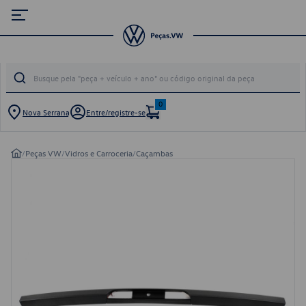
0
Nova Serrana
Entre/registre-se
/
Peças VW
/
Vidros e Carroceria
/
Caçambas