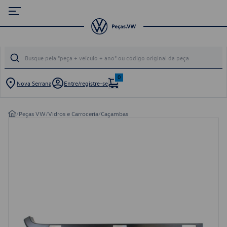
0
Nova Serrana
Entre/registre-se
/
Peças VW
/
Vidros e Carroceria
/
Caçambas