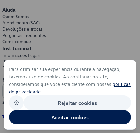
Ajuda
Quem Somos
Atendimento (SAC)
Devoluções e trocas
Perguntas Frequentes
Como comprar
Institucional
Informações Legais
Política de Privacidade
Política de Cookies
Para otimizar sua experiência durante a navegação,
fazemos uso de cookies. Ao continuar no site,
Formas de Pagamento
consideramos que você está ciente com nossas
políticas
de privacidade
.
Segurança
Rejeitar cookies
Aceitar cookies