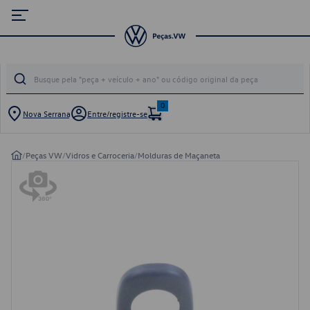
0
Nova Serrana
Entre/registre-se
/
Peças VW
/
Vidros e Carroceria
/
Molduras de Maçaneta