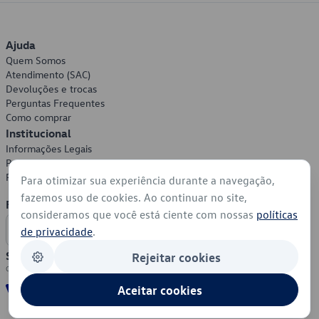
Ajuda
Quem Somos
Atendimento (SAC)
Devoluções e trocas
Perguntas Frequentes
Como comprar
Institucional
Informações Legais
Política de Privacidade
Política de Cookies
Para otimizar sua experiência durante a navegação,
fazemos uso de cookies. Ao continuar no site,
Formas de Pagamento
consideramos que você está ciente com nossas
políticas
de privacidade
.
Segurança
Rejeitar cookies
Aceitar cookies