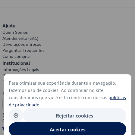
Ajuda
Quem Somos
Atendimento (SAC)
Devoluções e trocas
Perguntas Frequentes
Como comprar
Institucional
Informações Legais
Política de Privacidade
Política de Cookies
Para otimizar sua experiência durante a navegação,
fazemos uso de cookies. Ao continuar no site,
Formas de Pagamento
consideramos que você está ciente com nossas
políticas
de privacidade
.
Segurança
Rejeitar cookies
Aceitar cookies