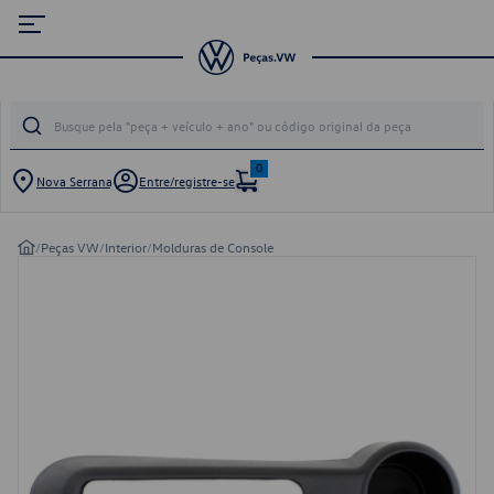
0
Nova Serrana
Entre/registre-se
/
Peças VW
/
Interior
/
Molduras de Console