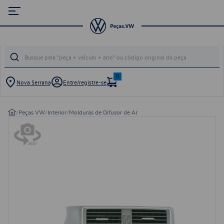
0
Nova Serrana
Entre/registre-se
/
Peças VW
/
Interior
/
Molduras de Difusor de Ar