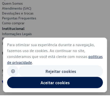
Quem Somos
Atendimento (SAC)
Devoluções e trocas
Perguntas Frequentes
Como comprar
Institucional
Informações Legais
Política de Privacidade
Política de Cookies
Para otimizar sua experiência durante a navegação,
fazemos uso de cookies. Ao continuar no site,
Formas de Pagamento
consideramos que você está ciente com nossas
políticas
de privacidade
.
Segurança
Rejeitar cookies
Aceitar cookies
© 2026 - Volkswagen do Brasil - Todos os direitos reservados