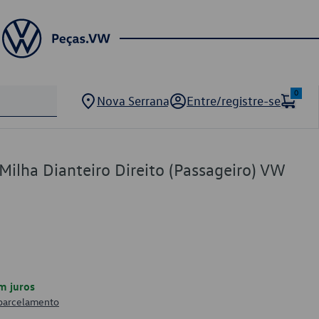
0
Nova Serrana
Entre/registre-se
Milha Dianteiro Direito (Passageiro) VW
m juros
 parcelamento