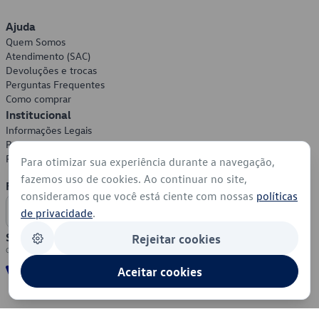
Ajuda
Quem Somos
Atendimento (SAC)
Devoluções e trocas
Perguntas Frequentes
Como comprar
Institucional
Informações Legais
Política de Privacidade
Política de Cookies
Para otimizar sua experiência durante a navegação,
fazemos uso de cookies. Ao continuar no site,
Formas de Pagamento
consideramos que você está ciente com nossas
políticas
de privacidade
.
Segurança
Rejeitar cookies
Aceitar cookies