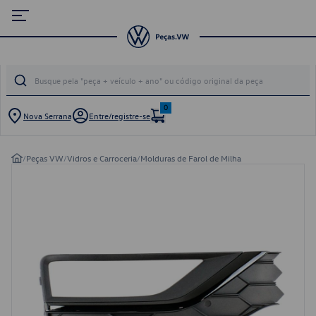
0
Nova Serrana
Entre/registre-se
/
Peças VW
/
Vidros e Carroceria
/
Molduras de Farol de Milha