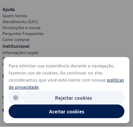
Ajuda
Quem Somos
Atendimento (SAC)
Devoluções e trocas
Perguntas Frequentes
Como comprar
Institucional
Informações Legais
Política de Privacidade
Política de Cookies
Para otimizar sua experiência durante a navegação,
fazemos uso de cookies. Ao continuar no site,
Formas de Pagamento
consideramos que você está ciente com nossas
políticas
de privacidade
.
Segurança
Rejeitar cookies
Aceitar cookies