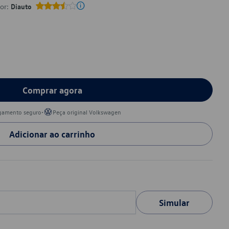
por:
Diauto
Comprar agora
•
gamento seguro
Peça original Volkswagen
Adicionar ao carrinho
Simular