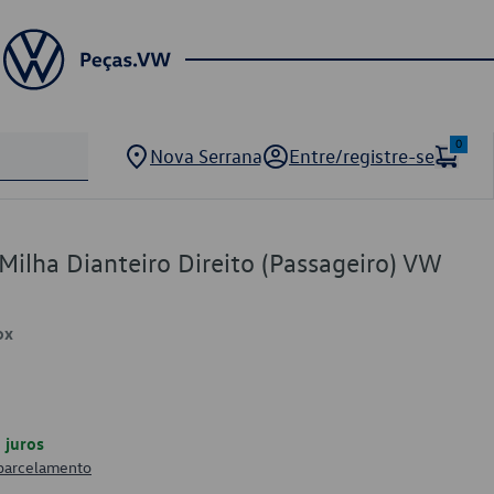
0
Nova Serrana
Entre/registre-se
Milha Dianteiro Direito (Passageiro) VW
ox
juros
 parcelamento