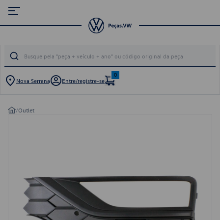
0
Nova Serrana
Entre/registre-se
/
Outlet