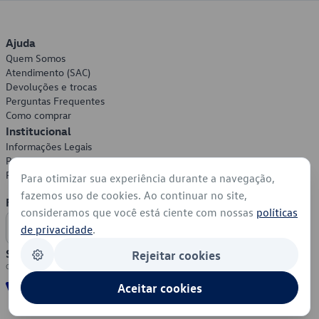
Ajuda
Quem Somos
Atendimento (SAC)
Devoluções e trocas
Perguntas Frequentes
Como comprar
Institucional
Informações Legais
Política de Privacidade
Política de Cookies
Para otimizar sua experiência durante a navegação,
fazemos uso de cookies. Ao continuar no site,
Formas de Pagamento
consideramos que você está ciente com nossas
políticas
de privacidade
.
Segurança
Rejeitar cookies
Aceitar cookies