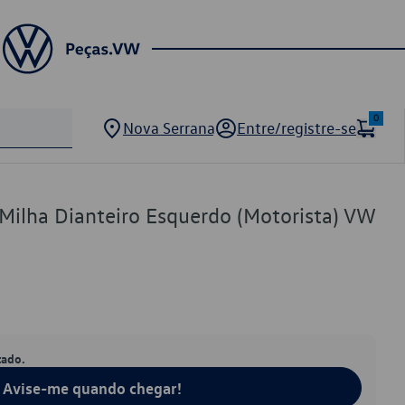
0
Nova Serrana
Entre/registre-se
 Milha Dianteiro Esquerdo (Motorista) VW
tado.
Avise-me quando chegar!