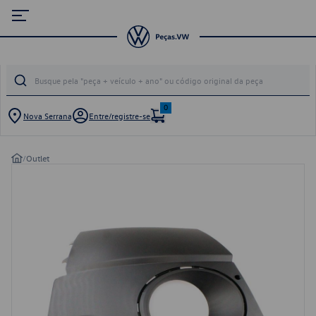
0
Nova Serrana
Entre/registre-se
/
Outlet