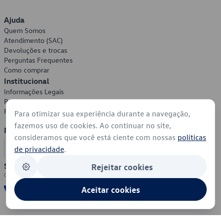
Ajuda
Quem Somos
Atendimento (SAC)
Devoluções e trocas
Perguntas Frequentes
Como comprar
Institucional
Informações Legais
Política de Privacidade
Política de Cookies
Para otimizar sua experiência durante a navegação,
fazemos uso de cookies. Ao continuar no site,
Formas de Pagamento
consideramos que você está ciente com nossas
políticas
de privacidade
.
Segurança
Rejeitar cookies
Aceitar cookies