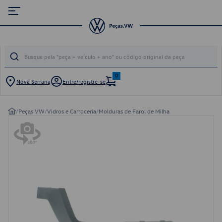
0
Nova Serrana
Entre/registre-se
/
Peças VW
/
Vidros e Carroceria
/
Molduras de Farol de Milha