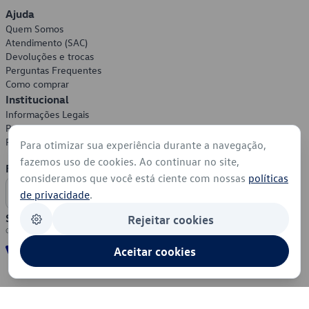
Ajuda
Quem Somos
Atendimento (SAC)
Devoluções e trocas
Perguntas Frequentes
Como comprar
Institucional
Informações Legais
Política de Privacidade
Política de Cookies
Para otimizar sua experiência durante a navegação,
fazemos uso de cookies. Ao continuar no site,
Formas de Pagamento
consideramos que você está ciente com nossas
políticas
de privacidade
.
Segurança
Rejeitar cookies
Aceitar cookies