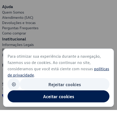
Ajuda
Quem Somos
Atendimento (SAC)
Devoluções e trocas
Perguntas Frequentes
Como comprar
Institucional
Informações Legais
Política de Privacidade
Política de Cookies
Para otimizar sua experiência durante a navegação,
fazemos uso de cookies. Ao continuar no site,
Formas de Pagamento
consideramos que você está ciente com nossas
políticas
de privacidade
.
Segurança
Rejeitar cookies
Aceitar cookies