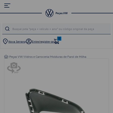
0
Nova Serrana
Entre/registre-se
/
Peças VW
/
Vidros e Carroceria
/
Molduras de Farol de Milha