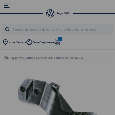
0
Nova Serrana
Entre/registre-se
/
Peças VW
/
Vidros e Carroceria
/
Molduras de Fechadura