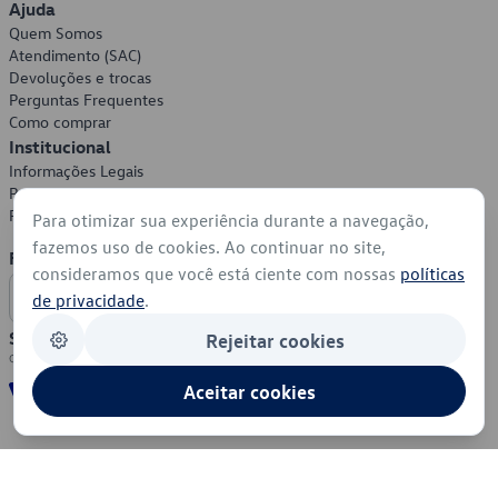
Ajuda
Quem Somos
Atendimento (SAC)
Devoluções e trocas
Perguntas Frequentes
Como comprar
Institucional
Informações Legais
Política de Privacidade
Política de Cookies
Para otimizar sua experiência durante a navegação,
fazemos uso de cookies. Ao continuar no site,
Formas de Pagamento
consideramos que você está ciente com nossas
políticas
de privacidade
.
Segurança
Rejeitar cookies
Aceitar cookies