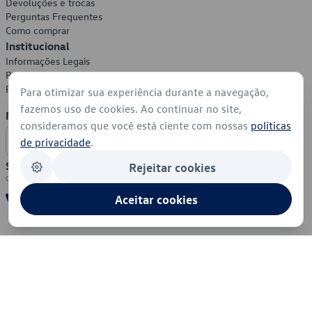
Devoluções e trocas
Perguntas Frequentes
Como comprar
Institucional
Informações Legais
Política de Privacidade
Política de Cookies
Para otimizar sua experiência durante a navegação,
fazemos uso de cookies. Ao continuar no site,
Formas de Pagamento
consideramos que você está ciente com nossas
políticas
de privacidade
.
Segurança
Rejeitar cookies
Aceitar cookies
© 2026 - Volkswagen do Brasil - Todos os direitos reservados