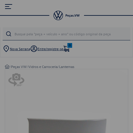
0
Nova Serrana
Entre/registre-se
/
Peças VW
/
Vidros e Carroceria
/
Lanternas