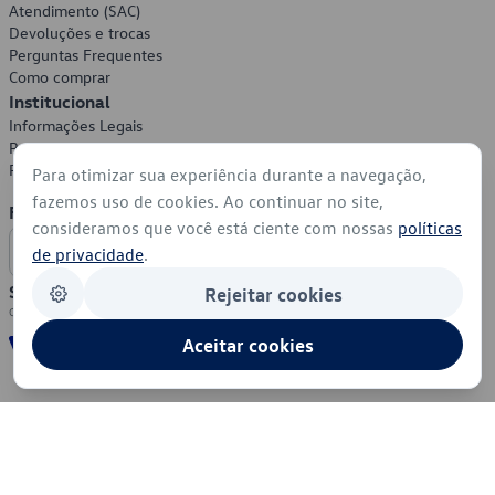
Atendimento (SAC)
Devoluções e trocas
Perguntas Frequentes
Como comprar
Institucional
Informações Legais
Política de Privacidade
Política de Cookies
Para otimizar sua experiência durante a navegação,
fazemos uso de cookies. Ao continuar no site,
Formas de Pagamento
consideramos que você está ciente com nossas
políticas
de privacidade
.
Segurança
Rejeitar cookies
Aceitar cookies
© 2026 - Volkswagen do Brasil - Todos os direitos reservados