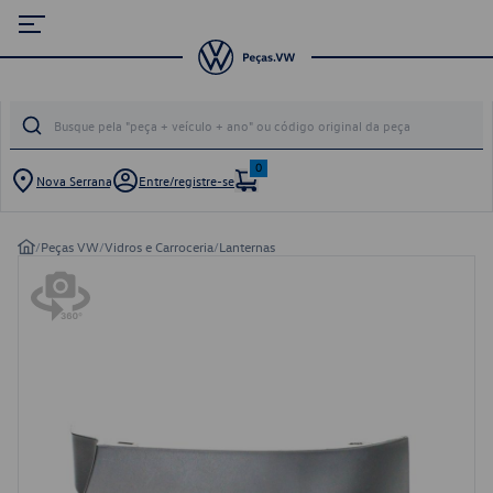
0
Nova Serrana
Entre/registre-se
/
Peças VW
/
Vidros e Carroceria
/
Lanternas