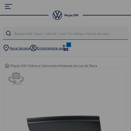
0
Nova Serrana
Entre/registre-se
/
Peças VW
/
Vidros e Carroceria
/
Molduras de Luz de Placa