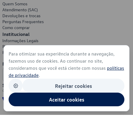
Quem Somos
Atendimento (SAC)
Devoluções e trocas
Perguntas Frequentes
Como comprar
Institucional
Informações Legais
Política de Privacidade
Política de Cookies
Para otimizar sua experiência durante a navegação,
fazemos uso de cookies. Ao continuar no site,
Formas de Pagamento
consideramos que você está ciente com nossas
políticas
de privacidade
.
Segurança
Rejeitar cookies
Aceitar cookies
© 2026 - Volkswagen do Brasil - Todos os direitos reservados