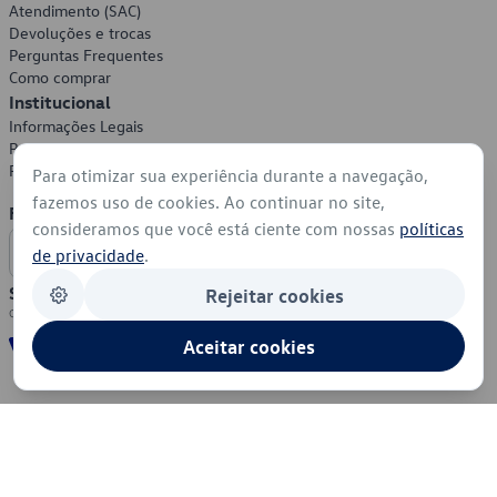
Atendimento (SAC)
Devoluções e trocas
Perguntas Frequentes
Como comprar
Institucional
Informações Legais
Política de Privacidade
Política de Cookies
Para otimizar sua experiência durante a navegação,
fazemos uso de cookies. Ao continuar no site,
Formas de Pagamento
consideramos que você está ciente com nossas
políticas
de privacidade
.
Segurança
Rejeitar cookies
Aceitar cookies
© 2026 - Volkswagen do Brasil - Todos os direitos reservados