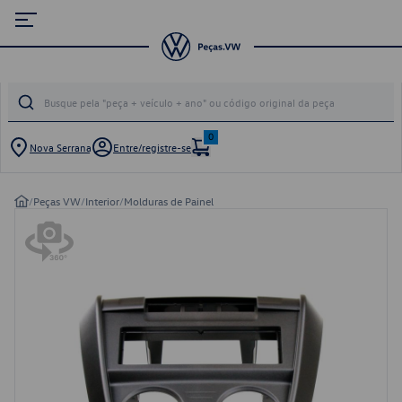
0
Nova Serrana
Entre/registre-se
/
Peças VW
/
Interior
/
Molduras de Painel