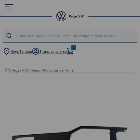
0
Nova Serrana
Entre/registre-se
/
Peças VW
/
Interior
/
Molduras de Painel