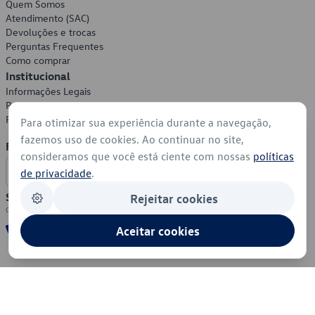
Quem Somos
Atendimento (SAC)
Devoluções e trocas
Perguntas Frequentes
Como comprar
Institucional
Informações Legais
Política de Privacidade
Política de Cookies
Para otimizar sua experiência durante a navegação,
fazemos uso de cookies. Ao continuar no site,
Formas de Pagamento
consideramos que você está ciente com nossas
políticas
de privacidade
.
Segurança
Rejeitar cookies
Aceitar cookies
© 2026 - Volkswagen do Brasil - Todos os direitos reservados