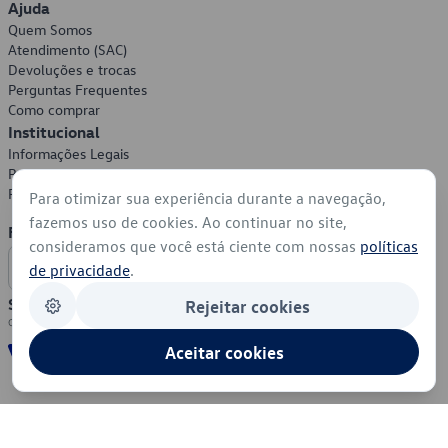
Ajuda
Quem Somos
Atendimento (SAC)
Devoluções e trocas
Perguntas Frequentes
Como comprar
Institucional
Informações Legais
Política de Privacidade
Política de Cookies
Para otimizar sua experiência durante a navegação,
fazemos uso de cookies. Ao continuar no site,
Formas de Pagamento
consideramos que você está ciente com nossas
políticas
de privacidade
.
Segurança
Rejeitar cookies
Aceitar cookies