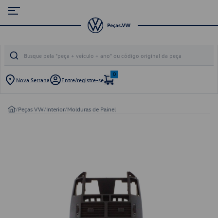
0
Nova Serrana
Entre/registre-se
/
Peças VW
/
Interior
/
Molduras de Painel