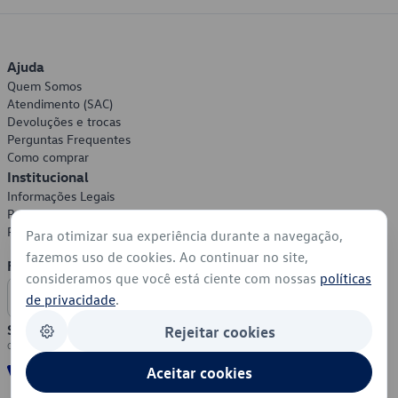
Ajuda
Quem Somos
Atendimento (SAC)
Devoluções e trocas
Perguntas Frequentes
Como comprar
Institucional
Informações Legais
Política de Privacidade
Política de Cookies
Para otimizar sua experiência durante a navegação,
fazemos uso de cookies. Ao continuar no site,
Formas de Pagamento
consideramos que você está ciente com nossas
políticas
de privacidade
.
Segurança
Rejeitar cookies
Aceitar cookies