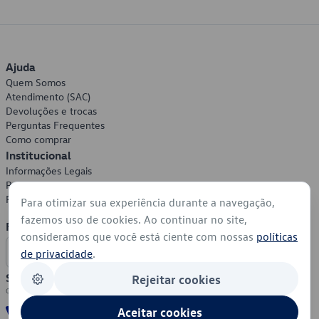
Ajuda
Quem Somos
Atendimento (SAC)
Devoluções e trocas
Perguntas Frequentes
Como comprar
Institucional
Informações Legais
Política de Privacidade
Política de Cookies
Para otimizar sua experiência durante a navegação,
fazemos uso de cookies. Ao continuar no site,
Formas de Pagamento
consideramos que você está ciente com nossas
políticas
de privacidade
.
Segurança
Rejeitar cookies
Aceitar cookies