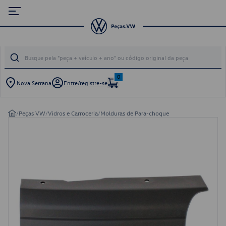
0
Nova Serrana
Entre/registre-se
/
Peças VW
/
Vidros e Carroceria
/
Molduras de Para-choque