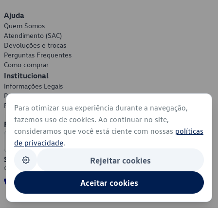
Ajuda
Quem Somos
Atendimento (SAC)
Devoluções e trocas
Perguntas Frequentes
Como comprar
Institucional
Informações Legais
Política de Privacidade
Política de Cookies
Para otimizar sua experiência durante a navegação,
fazemos uso de cookies. Ao continuar no site,
Formas de Pagamento
consideramos que você está ciente com nossas
políticas
de privacidade
.
Segurança
Rejeitar cookies
Aceitar cookies