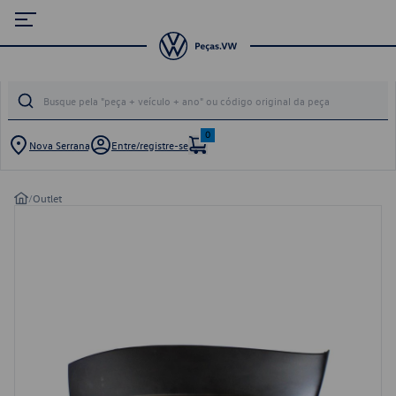
0
Nova Serrana
Entre/registre-se
/
Outlet