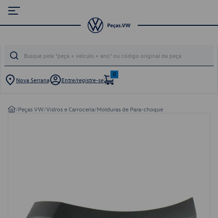
0
Nova Serrana
Entre/registre-se
/
Peças VW
/
Vidros e Carroceria
/
Molduras de Para-choque