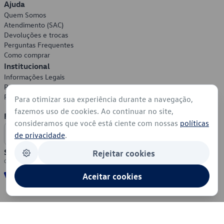
Ajuda
Quem Somos
Atendimento (SAC)
Devoluções e trocas
Perguntas Frequentes
Como comprar
Institucional
Informações Legais
Política de Privacidade
Política de Cookies
Para otimizar sua experiência durante a navegação,
fazemos uso de cookies. Ao continuar no site,
Formas de Pagamento
consideramos que você está ciente com nossas
políticas
de privacidade
.
Segurança
Rejeitar cookies
Aceitar cookies