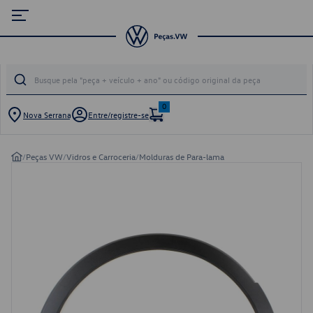
0
Nova Serrana
Entre/registre-se
/
Peças VW
/
Vidros e Carroceria
/
Molduras de Para-lama