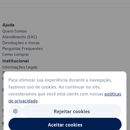
Ajuda
Quem Somos
Atendimento (SAC)
Devoluções e trocas
Perguntas Frequentes
Como comprar
Institucional
Informações Legais
Política de Privacidade
Política de Cookies
Para otimizar sua experiência durante a navegação,
fazemos uso de cookies. Ao continuar no site,
Formas de Pagamento
consideramos que você está ciente com nossas
políticas
de privacidade
.
Segurança
Rejeitar cookies
Aceitar cookies