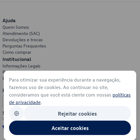
Ajuda
Quem Somos
Atendimento (SAC)
Devoluções e trocas
Perguntas Frequentes
Como comprar
Institucional
Informações Legais
Política de Privacidade
Política de Cookies
Para otimizar sua experiência durante a navegação,
fazemos uso de cookies. Ao continuar no site,
Formas de Pagamento
consideramos que você está ciente com nossas
políticas
de privacidade
.
Segurança
Rejeitar cookies
Aceitar cookies