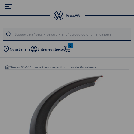
0
Nova Serrana
Entre/registre-se
/
Peças VW
/
Vidros e Carroceria
/
Molduras de Para-lama