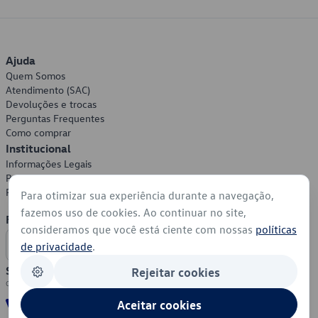
Ajuda
Quem Somos
Atendimento (SAC)
Devoluções e trocas
Perguntas Frequentes
Como comprar
Institucional
Informações Legais
Política de Privacidade
Política de Cookies
Para otimizar sua experiência durante a navegação,
fazemos uso de cookies. Ao continuar no site,
Formas de Pagamento
consideramos que você está ciente com nossas
políticas
de privacidade
.
Segurança
Rejeitar cookies
Aceitar cookies