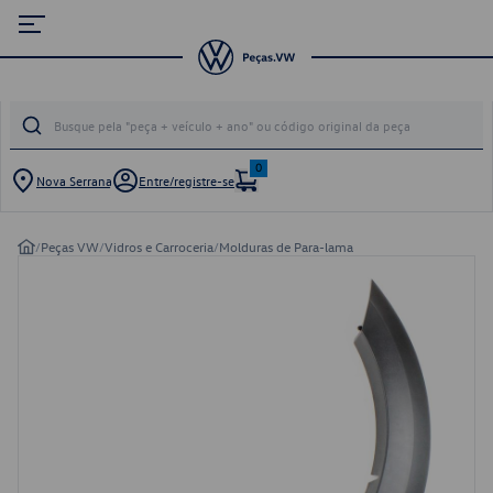
0
Nova Serrana
Entre/registre-se
/
Peças VW
/
Vidros e Carroceria
/
Molduras de Para-lama