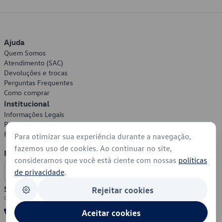
Ajuda
Quem Somos
Atendimento (SAC)
Devoluções e trocas
Perguntas Frequentes
Como comprar
Institucional
Informações Legais
Política de Privacidade
Política de Cookies
Para otimizar sua experiência durante a navegação,
fazemos uso de cookies. Ao continuar no site,
Formas de Pagamento
consideramos que você está ciente com nossas
políticas
de privacidade
.
Segurança
Rejeitar cookies
Aceitar cookies