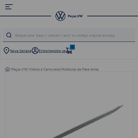
0
Nova Serrana
Entre/registre-se
/
Peças VW
/
Vidros e Carroceria
/
Molduras de Para-brisa