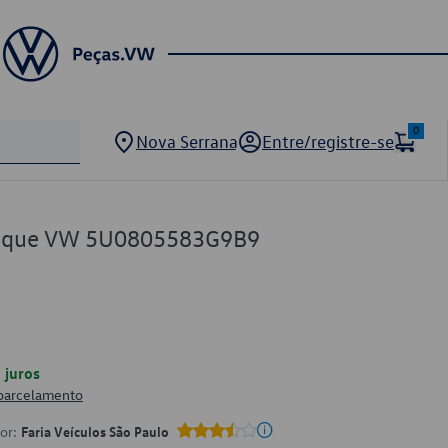
0
Nova Serrana
Entre/registre-se
hoque VW 5U0805583G9B9
juros
 parcelamento
por:
Faria Veículos São Paulo