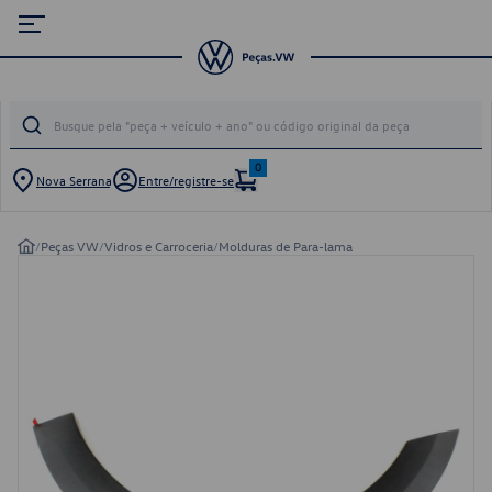
0
Nova Serrana
Entre/registre-se
/
Peças VW
/
Vidros e Carroceria
/
Molduras de Para-lama