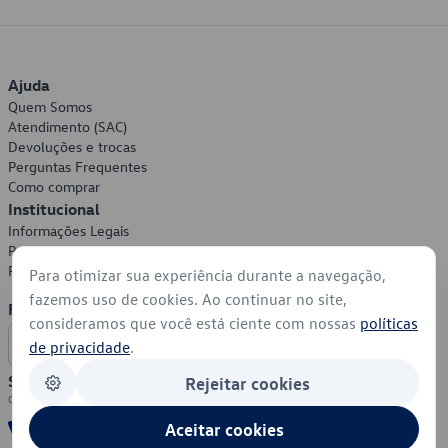
Ajuda
Quem Somos
Atendimento (SAC)
Devoluções e trocas
Perguntas Frequentes
Como comprar
Institucional
Informações Legais
Política de Privacidade
Política de Cookies
Para otimizar sua experiência durante a navegação,
fazemos uso de cookies. Ao continuar no site,
Formas de Pagamento
consideramos que você está ciente com nossas
políticas
de privacidade
.
Segurança
Rejeitar cookies
Aceitar cookies